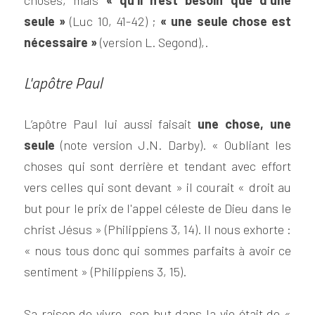
choses, mais
« 
q
u'il n'est besoin que d'une 
seule »
 (Luc 10, 41-42) ; 
« u
ne seule chose est 
nécessaire 
» 
(version L. Segond),.
L'apôtre Paul
L’apôtre Paul lui aussi faisait 
une chose, une 
seule
 (note version J.N. Darby). « Oubliant les 
choses qui sont derrière et tendant avec effort 
vers celles qui sont devant » il courait « droit au 
but pour le prix de l'appel céleste de Dieu dans le 
christ Jésus » (Philippiens 3, 14). Il nous exhorte : 
« nous tous donc qui sommes parfaits à avoir ce 
sentiment » (Philippiens 3, 15).
Sa raison de vivre, son but dans la vie était de « 