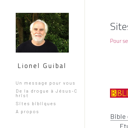
Site
Pour se
Lionel Guibal
Un message pour vous
De la drogue à Jésus-C
hrist
Sites bibliques
A propos
Bible 
Et